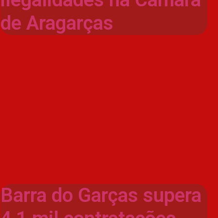
de Aragarças
Barra do Garças supera