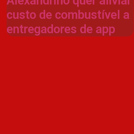
Alexandrino quer aliviar
custo de combustível a
entregadores de app