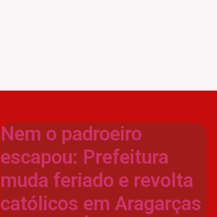
Nem o padroeiro
escapou: Prefeitura
muda feriado e revolta
católicos em Aragarças