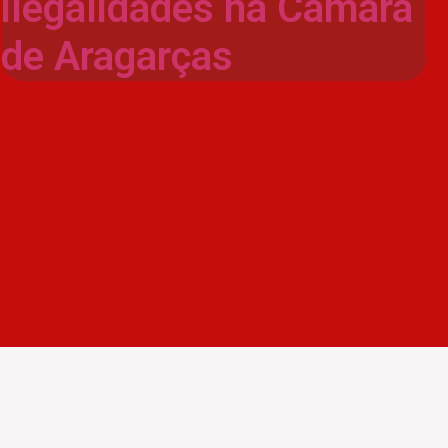
ilegalidades na Câmara
de Aragarças