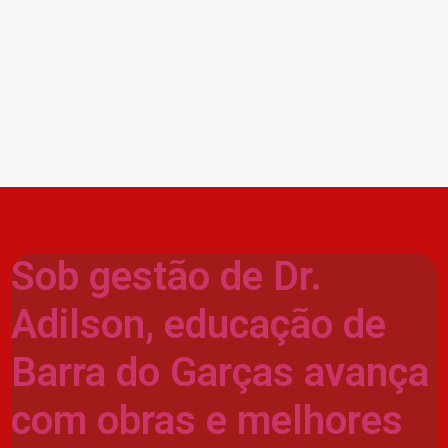
Sob gestão de Dr.
Adilson, educação de
Barra do Garças avança
com obras e melhores