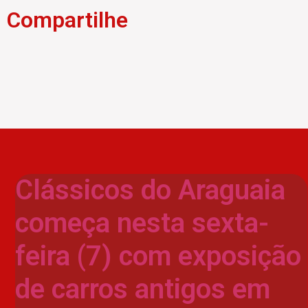
Compartilhe
Clássicos do Araguaia
começa nesta sexta-
feira (7) com exposição
de carros antigos em