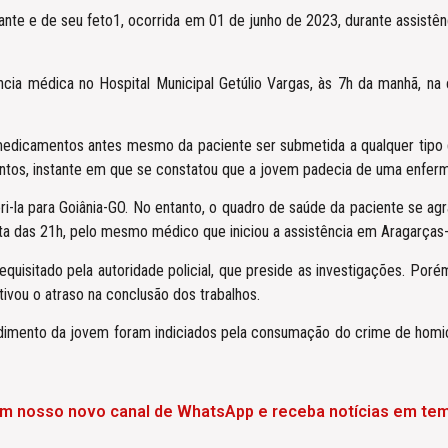
e e de seu feto1, ocorrida em 01 de junho de 2023, durante assistênc
ência médica no Hospital Municipal Getúlio Vargas, às 7h da manhã, n
 medicamentos antes mesmo da paciente ser submetida a qualquer tipo d
rontos, instante em que se constatou que a jovem padecia de uma enferm
-la para Goiânia-GO. No entanto, o quadro de saúde da paciente se agra
volta das 21h, pelo mesmo médico que iniciou a assistência em Aragarç
uisitado pela autoridade policial, que preside as investigações. Porém,
tivou o atraso na conclusão dos trabalhos.
dimento da jovem foram indiciados pela consumação do crime de homicí
em nosso novo canal de WhatsApp e receba notícias em tem