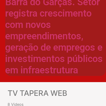
Barra do Garças. Setor
registra crescimento
com novos
empreendimentos,
geração de empregos e
investimentos públicos
em infraestrutura
TV TAPERA WEB
8 Videos