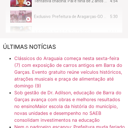
4:54
Tentativa chacina: Pai e filha de 2 anos assassinados em casa enquanto dormiam
5:30
Exclusivo: Prefeitura de Aragarças-GO sob suspeita de desviar maquinário público para uso privado.
14:11
AS PERGUNTAS DA TV TAPERA
ÚLTIMAS NOTÍCIAS
16:30
CASO SAIURY - SEM CORTES
Clássicos do Araguaia começa nesta sexta-feira
6:31
Mini Ginásio de Aragarças- Só a bo$ta
(7) com exposição de carros antigos em Barra do
Garças. Evento gratuito reúne veículos históricos,
atrações musicais e praça de alimentação até
7:10
ARAGARÇAS: Uma das obras que não tem prioridade
domingo (9)
Sob gestão de Dr. Adilson, educação de Barra do
Garças avança com obras e melhores resultados
no ensinoMaior escola da história do município,
novas unidades e desempenho no SAEB
consolidam investimentos na educação
Nem o padroeiro escapou: Prefeitura muda feriado