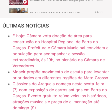
14:11
AS PERGUNTAS DA TV TAPERA
ÚLTIMAS NOTÍCIAS
16:30
CASO SAIURY - SEM CORTES
É hoje: Câmara vota doação de área para
6:31
Mini Ginásio de Aragarças- Só a bo$ta
construção do Hospital Regional de Barra do
Garças. Prefeitura e Câmara Municipal convidam a
população para acompanhar a sessão
7:10
ARAGARÇAS: Uma das obras que não tem prioridade
extraordinária, às 19h, no plenário da Câmara de
Vereadores
Moacir propõe movimento de escuta para levantar
prioridades em diferentes regiões de Mato Grosso
Clássicos do Araguaia começa nesta sexta-feira
(7) com exposição de carros antigos em Barra do
Garças. Evento gratuito reúne veículos históricos,
atrações musicais e praça de alimentação até
domingo (9)