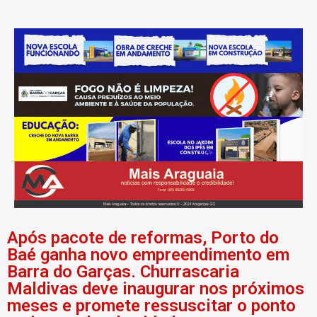
Após pacote de reformas, Porto do
Baé ganha novo empreendimento em
Barra do Garças. Churrascaria
Maldivas deve inaugurar nos próximos
meses e promete ressuscitar o ponto