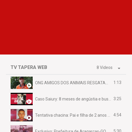
TV TAPERA WEB
8 Videos
1:13
ONG AMIGOS DOS ANIMAIS RESGATAM EMA FERIDA NA BR 070
3:25
Caso Saiury: 8 meses de angústia e busca por justiça
4:54
Tentativa chacina: Pai e filha de 2 anos assassinados em casa enquanto dormiam
5:30
Exclusivo: Prefeitura de Aragarças-GO sob suspeita de desviar maquinário público para uso privado.