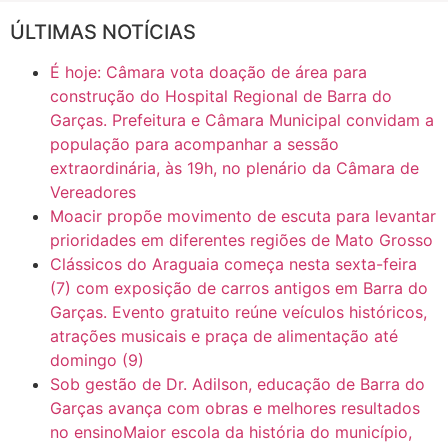
ÚLTIMAS NOTÍCIAS
16:30
CASO SAIURY - SEM CORTES
É hoje: Câmara vota doação de área para
6:31
Mini Ginásio de Aragarças- Só a bo$ta
construção do Hospital Regional de Barra do
Garças. Prefeitura e Câmara Municipal convidam a
população para acompanhar a sessão
7:10
ARAGARÇAS: Uma das obras que não tem prioridade
extraordinária, às 19h, no plenário da Câmara de
Vereadores
Moacir propõe movimento de escuta para levantar
prioridades em diferentes regiões de Mato Grosso
Clássicos do Araguaia começa nesta sexta-feira
(7) com exposição de carros antigos em Barra do
Garças. Evento gratuito reúne veículos históricos,
atrações musicais e praça de alimentação até
domingo (9)
Sob gestão de Dr. Adilson, educação de Barra do
Garças avança com obras e melhores resultados
no ensinoMaior escola da história do município,