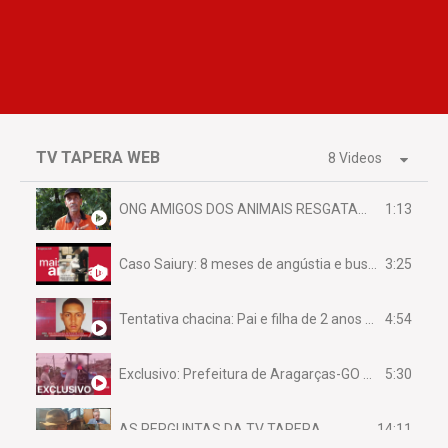
TV TAPERA WEB
8 Videos
1:13
ONG AMIGOS DOS ANIMAIS RESGATAM EMA FERIDA NA BR 070
3:25
Caso Saiury: 8 meses de angústia e busca por justiça
4:54
Tentativa chacina: Pai e filha de 2 anos assassinados em casa enquanto dormiam
5:30
Exclusivo: Prefeitura de Aragarças-GO sob suspeita de desviar maquinário público para uso privado.
14:11
AS PERGUNTAS DA TV TAPERA