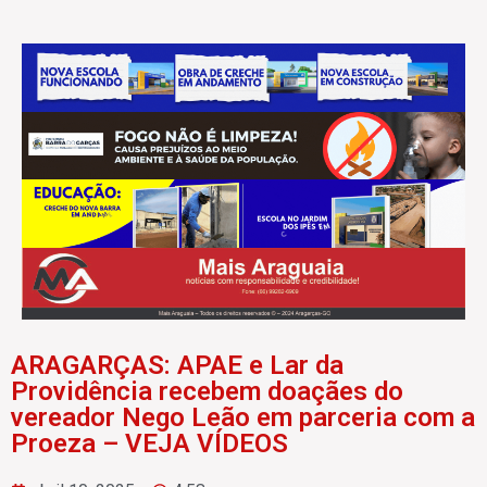
ARAGARÇAS: APAE e Lar da
Providência recebem doaçães do
vereador Nego Leão em parceria com a
Proeza – VEJA VÍDEOS