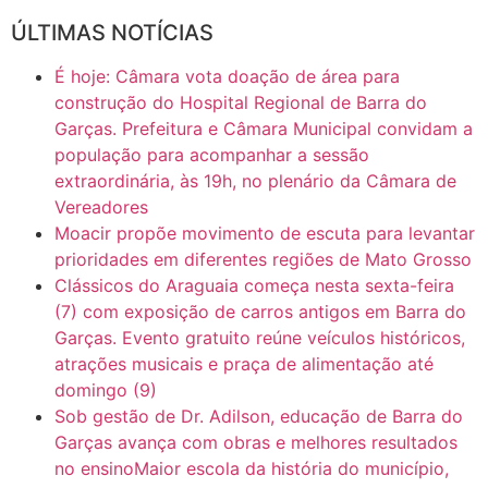
ÚLTIMAS NOTÍCIAS
16:30
CASO SAIURY - SEM CORTES
É hoje: Câmara vota doação de área para
6:31
Mini Ginásio de Aragarças- Só a bo$ta
construção do Hospital Regional de Barra do
Garças. Prefeitura e Câmara Municipal convidam a
população para acompanhar a sessão
7:10
ARAGARÇAS: Uma das obras que não tem prioridade
extraordinária, às 19h, no plenário da Câmara de
Vereadores
Moacir propõe movimento de escuta para levantar
prioridades em diferentes regiões de Mato Grosso
Clássicos do Araguaia começa nesta sexta-feira
(7) com exposição de carros antigos em Barra do
Garças. Evento gratuito reúne veículos históricos,
atrações musicais e praça de alimentação até
domingo (9)
Sob gestão de Dr. Adilson, educação de Barra do
Garças avança com obras e melhores resultados
no ensinoMaior escola da história do município,