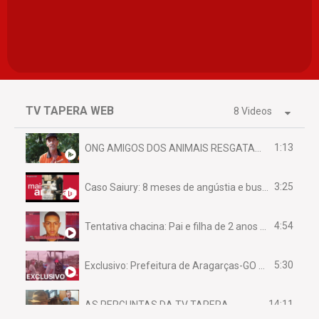
TV TAPERA WEB
8 Videos
1:13
ONG AMIGOS DOS ANIMAIS RESGATAM EMA FERIDA NA BR 070
3:25
Caso Saiury: 8 meses de angústia e busca por justiça
4:54
Tentativa chacina: Pai e filha de 2 anos assassinados em casa enquanto dormiam
5:30
Exclusivo: Prefeitura de Aragarças-GO sob suspeita de desviar maquinário público para uso privado.
14:11
AS PERGUNTAS DA TV TAPERA