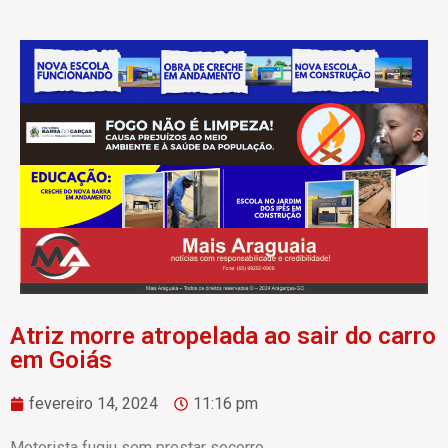
Atriz morre atropelada ao sair do carro
em Goiás
fevereiro 14, 2024
11:16 pm
Motorista fugiu sem prestar socorro