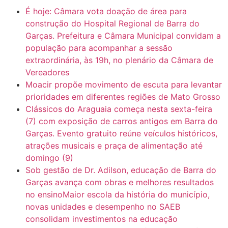
É hoje: Câmara vota doação de área para
6:31
Mini Ginásio de Aragarças- Só a bo$ta
construção do Hospital Regional de Barra do
Garças. Prefeitura e Câmara Municipal convidam a
população para acompanhar a sessão
7:10
ARAGARÇAS: Uma das obras que não tem prioridade
extraordinária, às 19h, no plenário da Câmara de
Vereadores
Moacir propõe movimento de escuta para levantar
prioridades em diferentes regiões de Mato Grosso
Clássicos do Araguaia começa nesta sexta-feira
(7) com exposição de carros antigos em Barra do
Garças. Evento gratuito reúne veículos históricos,
atrações musicais e praça de alimentação até
domingo (9)
Sob gestão de Dr. Adilson, educação de Barra do
Garças avança com obras e melhores resultados
no ensinoMaior escola da história do município,
novas unidades e desempenho no SAEB
consolidam investimentos na educação