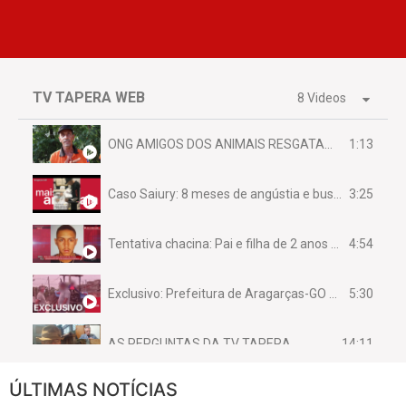
TV TAPERA WEB
8 Videos
1:13
ONG AMIGOS DOS ANIMAIS RESGATAM EMA FERIDA NA BR 070
3:25
Caso Saiury: 8 meses de angústia e busca por justiça
4:54
Tentativa chacina: Pai e filha de 2 anos assassinados em casa enquanto dormiam
5:30
Exclusivo: Prefeitura de Aragarças-GO sob suspeita de desviar maquinário público para uso privado.
14:11
AS PERGUNTAS DA TV TAPERA
ÚLTIMAS NOTÍCIAS
16:30
CASO SAIURY - SEM CORTES