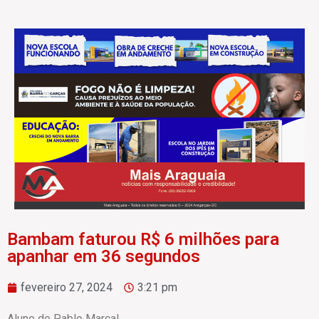
Bambam faturou R$ 6 milhões para
apanhar em 36 segundos
fevereiro 27, 2024
3:21 pm
Aluno de Pablo Marçal