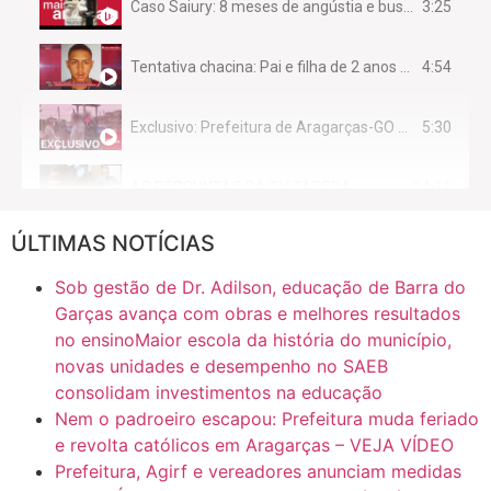
3:25
Caso Saiury: 8 meses de angústia e busca por justiça
4:54
Tentativa chacina: Pai e filha de 2 anos assassinados em casa enquanto dormiam
5:30
Exclusivo: Prefeitura de Aragarças-GO sob suspeita de desviar maquinário público para uso privado.
14:11
AS PERGUNTAS DA TV TAPERA
ÚLTIMAS NOTÍCIAS
16:30
CASO SAIURY - SEM CORTES
Sob gestão de Dr. Adilson, educação de Barra do
6:31
Mini Ginásio de Aragarças- Só a bo$ta
Garças avança com obras e melhores resultados
no ensinoMaior escola da história do município,
novas unidades e desempenho no SAEB
7:10
ARAGARÇAS: Uma das obras que não tem prioridade
consolidam investimentos na educação
Nem o padroeiro escapou: Prefeitura muda feriado
e revolta católicos em Aragarças – VEJA VÍDEO
Prefeitura, Agirf e vereadores anunciam medidas