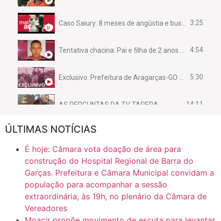
3:25
Caso Saiury: 8 meses de angústia e busca por justiça
4:54
Tentativa chacina: Pai e filha de 2 anos assassinados em casa enquanto dormiam
5:30
Exclusivo: Prefeitura de Aragarças-GO sob suspeita de desviar maquinário público para uso privado.
14:11
AS PERGUNTAS DA TV TAPERA
ÚLTIMAS NOTÍCIAS
16:30
CASO SAIURY - SEM CORTES
É hoje: Câmara vota doação de área para
6:31
Mini Ginásio de Aragarças- Só a bo$ta
construção do Hospital Regional de Barra do
Garças. Prefeitura e Câmara Municipal convidam a
população para acompanhar a sessão
7:10
ARAGARÇAS: Uma das obras que não tem prioridade
extraordinária, às 19h, no plenário da Câmara de
Vereadores
Moacir propõe movimento de escuta para levantar