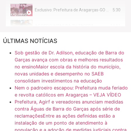
5:30
Exclusivo: Prefeitura de Aragarças-GO sob suspeita de desviar maquinário público para uso privado.
14:11
AS PERGUNTAS DA TV TAPERA
ÚLTIMAS NOTÍCIAS
16:30
CASO SAIURY - SEM CORTES
Sob gestão de Dr. Adilson, educação de Barra do
6:31
Mini Ginásio de Aragarças- Só a bo$ta
Garças avança com obras e melhores resultados
no ensinoMaior escola da história do município,
novas unidades e desempenho no SAEB
7:10
ARAGARÇAS: Uma das obras que não tem prioridade
consolidam investimentos na educação
Nem o padroeiro escapou: Prefeitura muda feriado
e revolta católicos em Aragarças – VEJA VÍDEO
Prefeitura, Agirf e vereadores anunciam medidas
contra Águas de Barra do Garças após série de
reclamaçõesEntre as ações definidas estão a
instalação de um ponto de atendimento à
população e a adoção de medidas judiciais contra