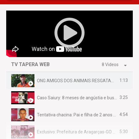
TV TAPERA WEB
8 Videos
1:13
ONG AMIGOS DOS ANIMAIS RESGATAM EMA FERIDA NA BR 070
3:25
Caso Saiury: 8 meses de angústia e busca por justiça
4:54
Tentativa chacina: Pai e filha de 2 anos assassinados em casa enquanto dormiam
5:30
Exclusivo: Prefeitura de Aragarças-GO sob suspeita de desviar maquinário público para uso privado.