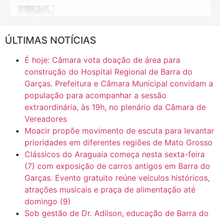
14:11
AS PERGUNTAS DA TV TAPERA
ÚLTIMAS NOTÍCIAS
16:30
CASO SAIURY - SEM CORTES
É hoje: Câmara vota doação de área para
6:31
Mini Ginásio de Aragarças- Só a bo$ta
construção do Hospital Regional de Barra do
Garças. Prefeitura e Câmara Municipal convidam a
população para acompanhar a sessão
7:10
ARAGARÇAS: Uma das obras que não tem prioridade
extraordinária, às 19h, no plenário da Câmara de
Vereadores
Moacir propõe movimento de escuta para levantar
prioridades em diferentes regiões de Mato Grosso
Clássicos do Araguaia começa nesta sexta-feira
(7) com exposição de carros antigos em Barra do
Garças. Evento gratuito reúne veículos históricos,
atrações musicais e praça de alimentação até
domingo (9)
Sob gestão de Dr. Adilson, educação de Barra do