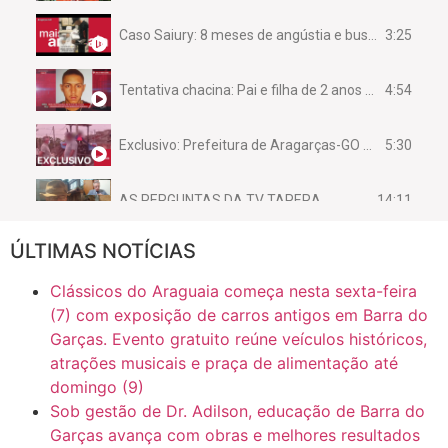
3:25
Caso Saiury: 8 meses de angústia e busca por justiça
4:54
Tentativa chacina: Pai e filha de 2 anos assassinados em casa enquanto dormiam
5:30
Exclusivo: Prefeitura de Aragarças-GO sob suspeita de desviar maquinário público para uso privado.
14:11
AS PERGUNTAS DA TV TAPERA
ÚLTIMAS NOTÍCIAS
16:30
CASO SAIURY - SEM CORTES
Clássicos do Araguaia começa nesta sexta-feira
6:31
Mini Ginásio de Aragarças- Só a bo$ta
(7) com exposição de carros antigos em Barra do
Garças. Evento gratuito reúne veículos históricos,
atrações musicais e praça de alimentação até
7:10
ARAGARÇAS: Uma das obras que não tem prioridade
domingo (9)
Sob gestão de Dr. Adilson, educação de Barra do
Garças avança com obras e melhores resultados