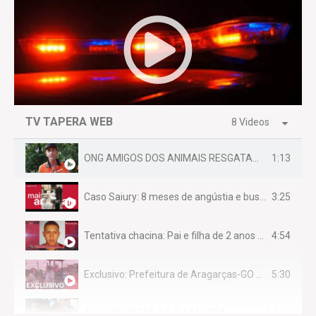
TV TAPERA WEB
8 Videos
1:13
ONG AMIGOS DOS ANIMAIS RESGATAM EMA FERIDA NA BR 070
3:25
Caso Saiury: 8 meses de angústia e busca por justiça
4:54
Tentativa chacina: Pai e filha de 2 anos assassinados em casa enquanto dormiam
5:30
Exclusivo: Prefeitura de Aragarças-GO sob suspeita de desviar maquinário público para uso privado.
14:11
AS PERGUNTAS DA TV TAPERA