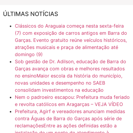
ÚLTIMAS NOTÍCIAS
16:30
CASO SAIURY - SEM CORTES
Clássicos do Araguaia começa nesta sexta-feira
6:31
Mini Ginásio de Aragarças- Só a bo$ta
(7) com exposição de carros antigos em Barra do
Garças. Evento gratuito reúne veículos históricos,
atrações musicais e praça de alimentação até
7:10
ARAGARÇAS: Uma das obras que não tem prioridade
domingo (9)
Sob gestão de Dr. Adilson, educação de Barra do
Garças avança com obras e melhores resultados
no ensinoMaior escola da história do município,
novas unidades e desempenho no SAEB
consolidam investimentos na educação
Nem o padroeiro escapou: Prefeitura muda feriado
e revolta católicos em Aragarças – VEJA VÍDEO
Prefeitura, Agirf e vereadores anunciam medidas
contra Águas de Barra do Garças após série de
reclamaçõesEntre as ações definidas estão a
instalação de um ponto de atendimento à