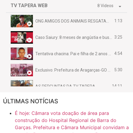
TV TAPERA WEB
8 Videos
1:13
ONG AMIGOS DOS ANIMAIS RESGATAM EMA FERIDA NA BR 070
3:25
Caso Saiury: 8 meses de angústia e busca por justiça
4:54
Tentativa chacina: Pai e filha de 2 anos assassinados em casa enquanto dormiam
5:30
Exclusivo: Prefeitura de Aragarças-GO sob suspeita de desviar maquinário público para uso privado.
14:11
AS PERGUNTAS DA TV TAPERA
ÚLTIMAS NOTÍCIAS
16:30
CASO SAIURY - SEM CORTES
É hoje: Câmara vota doação de área para
6:31
Mini Ginásio de Aragarças- Só a bo$ta
construção do Hospital Regional de Barra do
Garças. Prefeitura e Câmara Municipal convidam a