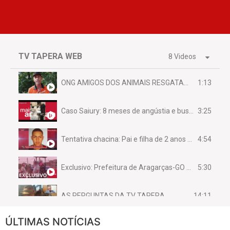
TV TAPERA WEB
8 Videos
1:13
ONG AMIGOS DOS ANIMAIS RESGATAM EMA FERIDA NA BR 070
3:25
Caso Saiury: 8 meses de angústia e busca por justiça
4:54
Tentativa chacina: Pai e filha de 2 anos assassinados em casa enquanto dormiam
5:30
Exclusivo: Prefeitura de Aragarças-GO sob suspeita de desviar maquinário público para uso privado.
14:11
AS PERGUNTAS DA TV TAPERA
ÚLTIMAS NOTÍCIAS
16:30
CASO SAIURY - SEM CORTES