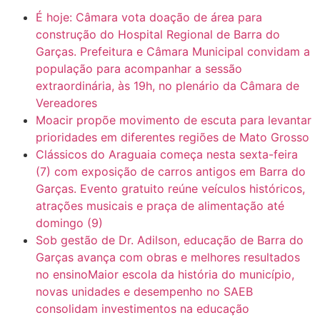
É hoje: Câmara vota doação de área para
6:31
Mini Ginásio de Aragarças- Só a bo$ta
construção do Hospital Regional de Barra do
Garças. Prefeitura e Câmara Municipal convidam a
população para acompanhar a sessão
7:10
ARAGARÇAS: Uma das obras que não tem prioridade
extraordinária, às 19h, no plenário da Câmara de
Vereadores
Moacir propõe movimento de escuta para levantar
prioridades em diferentes regiões de Mato Grosso
Clássicos do Araguaia começa nesta sexta-feira
(7) com exposição de carros antigos em Barra do
Garças. Evento gratuito reúne veículos históricos,
atrações musicais e praça de alimentação até
domingo (9)
Sob gestão de Dr. Adilson, educação de Barra do
Garças avança com obras e melhores resultados
no ensinoMaior escola da história do município,
novas unidades e desempenho no SAEB
consolidam investimentos na educação