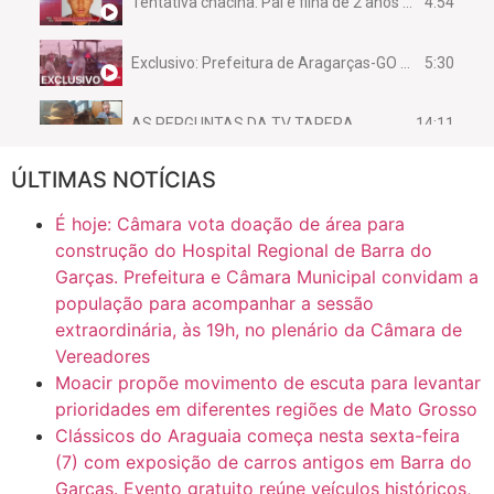
4:54
Tentativa chacina: Pai e filha de 2 anos assassinados em casa enquanto dormiam
5:30
Exclusivo: Prefeitura de Aragarças-GO sob suspeita de desviar maquinário público para uso privado.
14:11
AS PERGUNTAS DA TV TAPERA
ÚLTIMAS NOTÍCIAS
16:30
CASO SAIURY - SEM CORTES
É hoje: Câmara vota doação de área para
6:31
Mini Ginásio de Aragarças- Só a bo$ta
construção do Hospital Regional de Barra do
Garças. Prefeitura e Câmara Municipal convidam a
população para acompanhar a sessão
7:10
ARAGARÇAS: Uma das obras que não tem prioridade
extraordinária, às 19h, no plenário da Câmara de
Vereadores
Moacir propõe movimento de escuta para levantar
prioridades em diferentes regiões de Mato Grosso
Clássicos do Araguaia começa nesta sexta-feira
(7) com exposição de carros antigos em Barra do
Garças. Evento gratuito reúne veículos históricos,