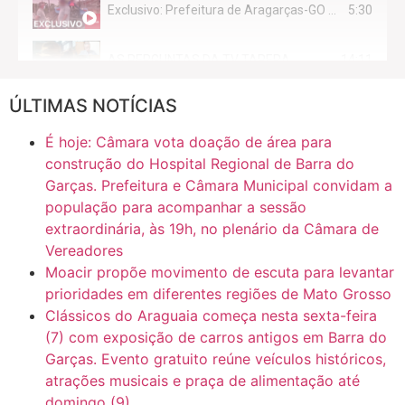
5:30
Exclusivo: Prefeitura de Aragarças-GO sob suspeita de desviar maquinário público para uso privado.
14:11
AS PERGUNTAS DA TV TAPERA
ÚLTIMAS NOTÍCIAS
16:30
CASO SAIURY - SEM CORTES
É hoje: Câmara vota doação de área para
6:31
Mini Ginásio de Aragarças- Só a bo$ta
construção do Hospital Regional de Barra do
Garças. Prefeitura e Câmara Municipal convidam a
população para acompanhar a sessão
7:10
ARAGARÇAS: Uma das obras que não tem prioridade
extraordinária, às 19h, no plenário da Câmara de
Vereadores
Moacir propõe movimento de escuta para levantar
prioridades em diferentes regiões de Mato Grosso
Clássicos do Araguaia começa nesta sexta-feira
(7) com exposição de carros antigos em Barra do
Garças. Evento gratuito reúne veículos históricos,
atrações musicais e praça de alimentação até
domingo (9)