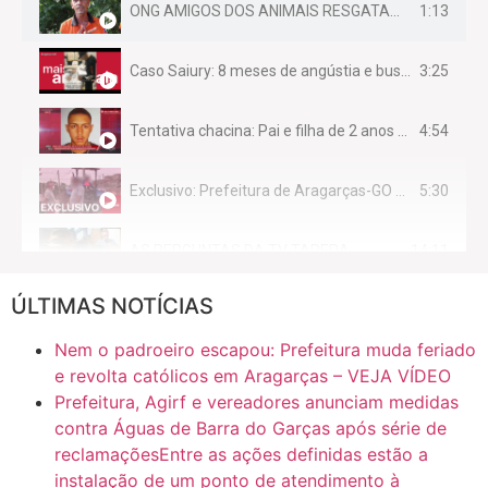
1:13
ONG AMIGOS DOS ANIMAIS RESGATAM EMA FERIDA NA BR 070
3:25
Caso Saiury: 8 meses de angústia e busca por justiça
4:54
Tentativa chacina: Pai e filha de 2 anos assassinados em casa enquanto dormiam
5:30
Exclusivo: Prefeitura de Aragarças-GO sob suspeita de desviar maquinário público para uso privado.
14:11
AS PERGUNTAS DA TV TAPERA
ÚLTIMAS NOTÍCIAS
16:30
CASO SAIURY - SEM CORTES
Nem o padroeiro escapou: Prefeitura muda feriado
6:31
Mini Ginásio de Aragarças- Só a bo$ta
e revolta católicos em Aragarças – VEJA VÍDEO
Prefeitura, Agirf e vereadores anunciam medidas
contra Águas de Barra do Garças após série de
7:10
ARAGARÇAS: Uma das obras que não tem prioridade
reclamaçõesEntre as ações definidas estão a
instalação de um ponto de atendimento à