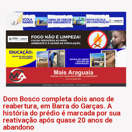
Dom Bosco completa dois anos de
reabertura, em Barra do Garças. A
história do prédio é marcada por sua
reativação após quase 20 anos de
abandono