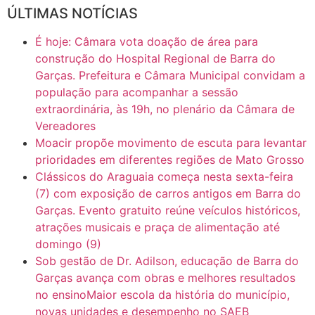
ÚLTIMAS NOTÍCIAS
16:30
CASO SAIURY - SEM CORTES
É hoje: Câmara vota doação de área para
6:31
Mini Ginásio de Aragarças- Só a bo$ta
construção do Hospital Regional de Barra do
Garças. Prefeitura e Câmara Municipal convidam a
população para acompanhar a sessão
7:10
ARAGARÇAS: Uma das obras que não tem prioridade
extraordinária, às 19h, no plenário da Câmara de
Vereadores
Moacir propõe movimento de escuta para levantar
prioridades em diferentes regiões de Mato Grosso
Clássicos do Araguaia começa nesta sexta-feira
(7) com exposição de carros antigos em Barra do
Garças. Evento gratuito reúne veículos históricos,
atrações musicais e praça de alimentação até
domingo (9)
Sob gestão de Dr. Adilson, educação de Barra do
Garças avança com obras e melhores resultados
no ensinoMaior escola da história do município,
novas unidades e desempenho no SAEB