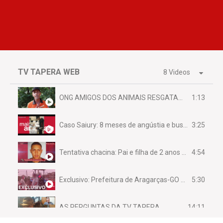
TV TAPERA WEB
8 Videos
1:13
ONG AMIGOS DOS ANIMAIS RESGATAM EMA FERIDA NA BR 070
3:25
Caso Saiury: 8 meses de angústia e busca por justiça
4:54
Tentativa chacina: Pai e filha de 2 anos assassinados em casa enquanto dormiam
5:30
Exclusivo: Prefeitura de Aragarças-GO sob suspeita de desviar maquinário público para uso privado.
14:11
AS PERGUNTAS DA TV TAPERA