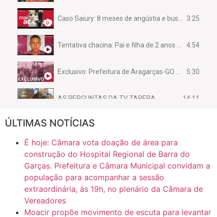
3:25
Caso Saiury: 8 meses de angústia e busca por justiça
4:54
Tentativa chacina: Pai e filha de 2 anos assassinados em casa enquanto dormiam
5:30
Exclusivo: Prefeitura de Aragarças-GO sob suspeita de desviar maquinário público para uso privado.
14:11
AS PERGUNTAS DA TV TAPERA
ÚLTIMAS NOTÍCIAS
16:30
CASO SAIURY - SEM CORTES
É hoje: Câmara vota doação de área para
6:31
Mini Ginásio de Aragarças- Só a bo$ta
construção do Hospital Regional de Barra do
Garças. Prefeitura e Câmara Municipal convidam a
população para acompanhar a sessão
7:10
ARAGARÇAS: Uma das obras que não tem prioridade
extraordinária, às 19h, no plenário da Câmara de
Vereadores
Moacir propõe movimento de escuta para levantar