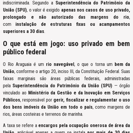
indiscriminada. Segundo a
Superintendência do Patrimônio da
União (SPU)
, o valor é exigido
apenas nos casos de uso privado,
prolongado e não autorizado das margens do rio
,
com
instalação de estruturas fixas ou acampamentos
superiores a 30 dias
.
O que está em jogo: uso privado em bem
público federal
O Rio Araguaia é um
rio navegável
, o que o torna um
bem da
União
, conforme o artigo 20, inciso III, da Constituição Federal. Suas
faixas marginais são áreas públicas federais, administradas
pela
Superintendência do Patrimônio da União (SPU)
— órgão
vinculado ao
Ministério da Gestão e da Inovação em Serviços
Públicos
, responsável por
gerir, fiscalizar e regulamentar o uso
dos bens imóveis da União em todo o país
, como margens de
rios, áreas costeiras e terrenos de marinha.
A taxa se refere a
encargos pela ocupação onerosa de área da
União
, aplicável apenas a quem se instala
por mais de 30 dias