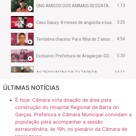
1:13
ONG AMIGOS DOS ANIMAIS RESGATAM EMA FERIDA NA BR 070
3:25
Caso Saiury: 8 meses de angústia e busca por justiça
4:54
Tentativa chacina: Pai e filha de 2 anos assassinados em casa enquanto dormiam
5:30
Exclusivo: Prefeitura de Aragarças-GO sob suspeita de desviar maquinário público para uso privado.
14:11
AS PERGUNTAS DA TV TAPERA
ÚLTIMAS NOTÍCIAS
16:30
CASO SAIURY - SEM CORTES
É hoje: Câmara vota doação de área para
6:31
Mini Ginásio de Aragarças- Só a bo$ta
construção do Hospital Regional de Barra do
Garças. Prefeitura e Câmara Municipal convidam a
população para acompanhar a sessão
7:10
ARAGARÇAS: Uma das obras que não tem prioridade
extraordinária, às 19h, no plenário da Câmara de