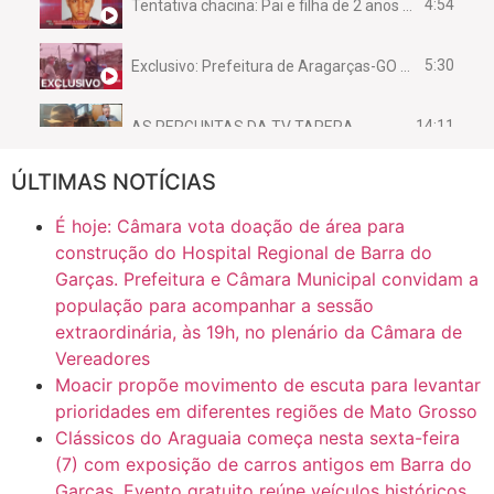
4:54
Tentativa chacina: Pai e filha de 2 anos assassinados em casa enquanto dormiam
5:30
Exclusivo: Prefeitura de Aragarças-GO sob suspeita de desviar maquinário público para uso privado.
14:11
AS PERGUNTAS DA TV TAPERA
ÚLTIMAS NOTÍCIAS
16:30
CASO SAIURY - SEM CORTES
É hoje: Câmara vota doação de área para
6:31
Mini Ginásio de Aragarças- Só a bo$ta
construção do Hospital Regional de Barra do
Garças. Prefeitura e Câmara Municipal convidam a
população para acompanhar a sessão
7:10
ARAGARÇAS: Uma das obras que não tem prioridade
extraordinária, às 19h, no plenário da Câmara de
Vereadores
Moacir propõe movimento de escuta para levantar
prioridades em diferentes regiões de Mato Grosso
Clássicos do Araguaia começa nesta sexta-feira
(7) com exposição de carros antigos em Barra do
Garças. Evento gratuito reúne veículos históricos,