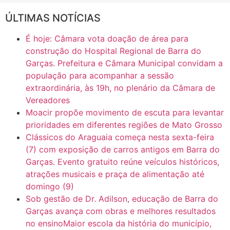
ÚLTIMAS NOTÍCIAS
16:30
CASO SAIURY - SEM CORTES
É hoje: Câmara vota doação de área para
6:31
Mini Ginásio de Aragarças- Só a bo$ta
construção do Hospital Regional de Barra do
Garças. Prefeitura e Câmara Municipal convidam a
população para acompanhar a sessão
7:10
ARAGARÇAS: Uma das obras que não tem prioridade
extraordinária, às 19h, no plenário da Câmara de
Vereadores
Moacir propõe movimento de escuta para levantar
prioridades em diferentes regiões de Mato Grosso
Clássicos do Araguaia começa nesta sexta-feira
(7) com exposição de carros antigos em Barra do
Garças. Evento gratuito reúne veículos históricos,
atrações musicais e praça de alimentação até
domingo (9)
Sob gestão de Dr. Adilson, educação de Barra do
Garças avança com obras e melhores resultados
no ensinoMaior escola da história do município,