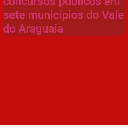
concursos públicos em
sete municípios do Vale
do Araguaia