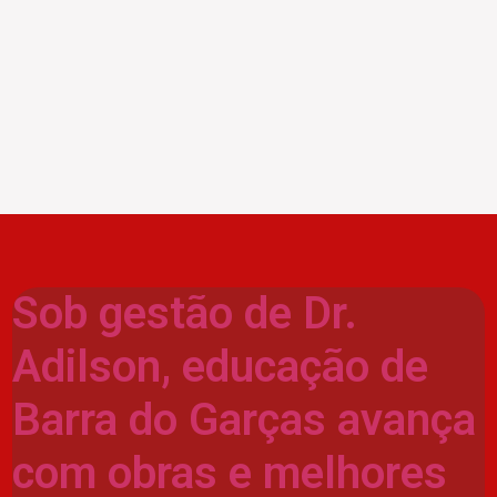
Sob gestão de Dr.
Adilson, educação de
Barra do Garças avança
com obras e melhores