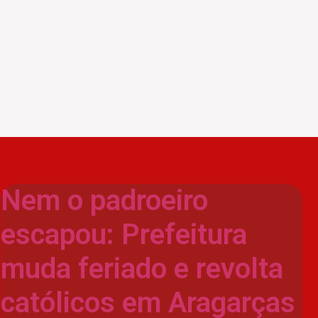
Nem o padroeiro
escapou: Prefeitura
muda feriado e revolta
católicos em Aragarças