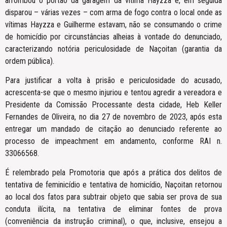
arrombou o portão da garagem da vítima Hayzza e, em seguida
disparou – várias vezes – com arma de fogo contra o local onde as
vítimas Hayzza e Guilherme estavam, não se consumando o crime
de homicídio por circunstâncias alheias à vontade do denunciado,
caracterizando notória periculosidade de Naçoitan (garantia da
ordem pública).
Para justificar a volta à prisão e periculosidade do acusado,
acrescenta-se que o mesmo injuriou e tentou agredir a vereadora e
Presidente da Comissão Processante desta cidade, Heb Keller
Fernandes de Oliveira, no dia 27 de novembro de 2023, após esta
entregar um mandado de citação ao denunciado referente ao
processo de impeachment em andamento, conforme RAI n.
33066568.
É relembrado pela Promotoria que após a prática dos delitos de
tentativa de feminicídio e tentativa de homicídio, Naçoitan retornou
ao local dos fatos para subtrair objeto que sabia ser prova de sua
conduta ilícita, na tentativa de eliminar fontes de prova
(conveniência da instrução criminal), o que, inclusive, ensejou a