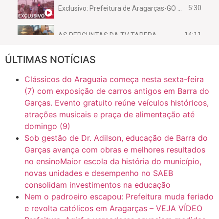
5:30
Exclusivo: Prefeitura de Aragarças-GO sob suspeita de desviar maquinário público para uso privado.
14:11
AS PERGUNTAS DA TV TAPERA
ÚLTIMAS NOTÍCIAS
16:30
CASO SAIURY - SEM CORTES
Clássicos do Araguaia começa nesta sexta-feira
6:31
Mini Ginásio de Aragarças- Só a bo$ta
(7) com exposição de carros antigos em Barra do
Garças. Evento gratuito reúne veículos históricos,
atrações musicais e praça de alimentação até
7:10
ARAGARÇAS: Uma das obras que não tem prioridade
domingo (9)
Sob gestão de Dr. Adilson, educação de Barra do
Garças avança com obras e melhores resultados
no ensinoMaior escola da história do município,
novas unidades e desempenho no SAEB
consolidam investimentos na educação
Nem o padroeiro escapou: Prefeitura muda feriado
e revolta católicos em Aragarças – VEJA VÍDEO