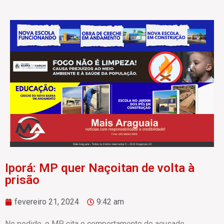
Iporá: MP quer Naçoitan de volta à
prisão
fevereiro 21, 2024
9:42 am
No pedido, o MP cita o comportamento do acusado,