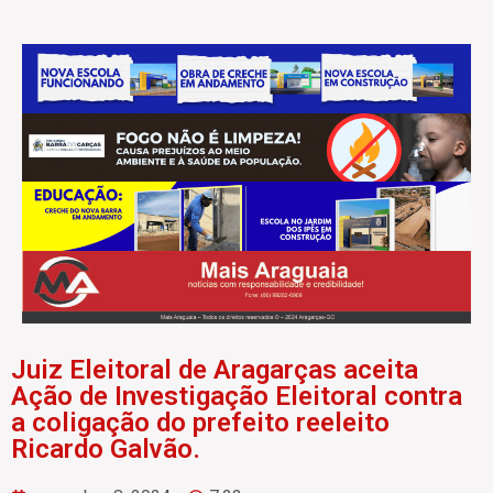
Juiz Eleitoral de Aragarças aceita
Ação de Investigação Eleitoral contra
a coligação do prefeito reeleito
Ricardo Galvão.