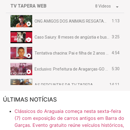
TV TAPERA WEB
8 Videos
1:13
ONG AMIGOS DOS ANIMAIS RESGATAM EMA FERIDA NA BR 070
3:25
Caso Saiury: 8 meses de angústia e busca por justiça
4:54
Tentativa chacina: Pai e filha de 2 anos assassinados em casa enquanto dormiam
5:30
Exclusivo: Prefeitura de Aragarças-GO sob suspeita de desviar maquinário público para uso privado.
14:11
AS PERGUNTAS DA TV TAPERA
ÚLTIMAS NOTÍCIAS
16:30
CASO SAIURY - SEM CORTES
Clássicos do Araguaia começa nesta sexta-feira
6:31
Mini Ginásio de Aragarças- Só a bo$ta
(7) com exposição de carros antigos em Barra do
Garças. Evento gratuito reúne veículos históricos,