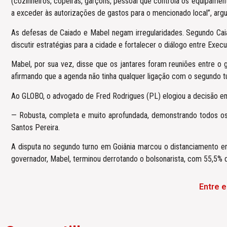
(cozinheiros, copeiras, garçons, pessoal que controla os equipamen
a exceder às autorizações de gastos para o mencionado local”, argu
As defesas de Caiado e Mabel negam irregularidades. Segundo Caiad
discutir estratégias para a cidade e fortalecer o diálogo entre Execut
Mabel, por sua vez, disse que os jantares foram reuniões entre o
afirmando que a agenda não tinha qualquer ligação com o segundo 
Ao GLOBO, o advogado de Fred Rodrigues (PL) elogiou a decisão em 
— Robusta, completa e muito aprofundada, demonstrando todos os
Santos Pereira.
A disputa no segundo turno em Goiânia marcou o distanciamento e
governador, Mabel, terminou derrotando o bolsonarista, com 55,5% d
Entre 