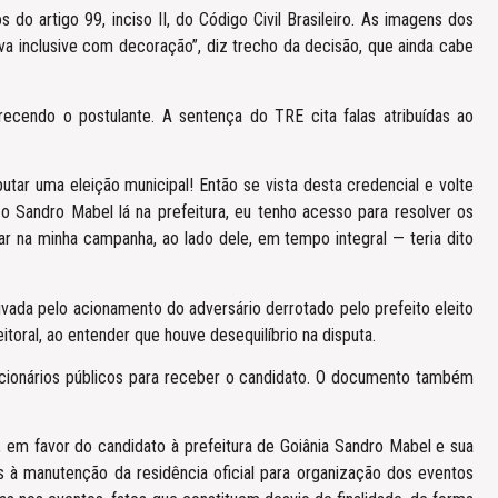
do artigo 99, inciso II, do Código Civil Brasileiro. As imagens dos
va inclusive com decoração”, diz trecho da decisão, que ainda cabe
recendo o postulante. A sentença do TRE cita falas atribuídas ao
ar uma eleição municipal! Então se vista desta credencial e volte
 o Sandro Mabel lá na prefeitura, eu tenho acesso para resolver os
ar na minha campanha, ao lado dele, em tempo integral — teria dito
ivada pelo acionamento do adversário derrotado pelo prefeito eleito
itoral, ao entender que houve desequilíbrio na disputa.
uncionários públicos para receber o candidato. O documento também
em favor do candidato à prefeitura de Goiânia Sandro Mabel e sua
dos à manutenção da residência oficial para organização dos eventos