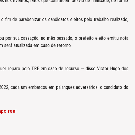
as nos eventos, fatos que constituem desvio de finalidade, de forma
 fim de parabenizar os candidatos eleitos pelo trabalho realizado,
u por sua cassação, no mês passado, o prefeito eleito emitiu nota
m será atualizada em caso de retorno.
quer reparo pelo TRE em caso de recurso — disse Victor Hugo dos
 2022, cada um embarcou em palanques adversários: o candidato do
po real