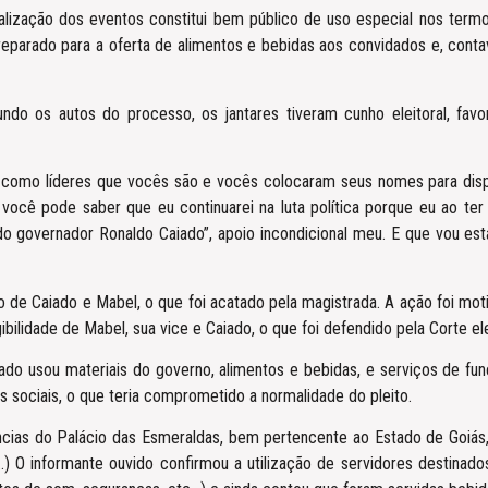
lização dos eventos constitui bem público de uso especial nos termos 
eparado para a oferta de alimentos e bebidas aos convidados e, conta
do os autos do processo, os jantares tiveram cunho eleitoral, favo
como líderes que vocês são e vocês colocaram seus nomes para disput
 você pode saber que eu continuarei na luta política porque eu ao ter
o governador Ronaldo Caiado”, apoio incondicional meu. E que vou est
o de Caiado e Mabel, o que foi acatado pela magistrada. A ação foi mot
ibilidade de Mabel, sua vice e Caiado, o que foi defendido pela Corte ele
aiado usou materiais do governo, alimentos e bebidas, e serviços de f
 sociais, o que teria comprometido a normalidade do pleito.
cias do Palácio das Esmeraldas, bem pertencente ao Estado de Goiás, 
 (…) O informante ouvido confirmou a utilização de servidores destina