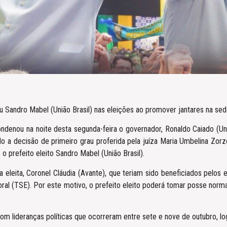
u Sandro Mabel (União Brasil) nas eleições ao promover jantares na s
ondenou na noite desta segunda-feira o governador, Ronaldo Caiado (Uni
do a decisão de primeiro grau proferida pela juíza Maria Umbelina Zorz
o prefeito eleito Sandro Mabel (União Brasil).
eleita, Coronel Cláudia (Avante), que teriam sido beneficiados pelos 
toral (TSE). Por este motivo, o prefeito eleito poderá tomar posse no
om lideranças políticas que ocorreram entre sete e nove de outubro, log