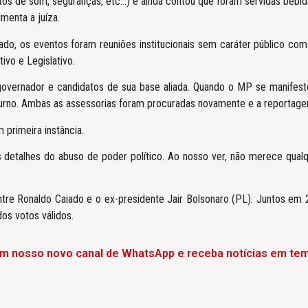
tos de som, seguranças, etc…) e ainda contou que foram servidas bebid
menta a juíza.
o, os eventos foram reuniões institucionais sem caráter público com o
ivo e Legislativo.
 governador e candidatos de sua base aliada. Quando o MP se manifesto
turno. Ambas as assessorias foram procuradas novamente e a reportage
primeira instância.
 detalhes do abuso de poder político. Ao nosso ver, não merece qual
ntre Ronaldo Caiado e o ex-presidente Jair Bolsonaro (PL). Juntos em
os votos válidos.
em nosso novo canal de WhatsApp e receba notícias em tem