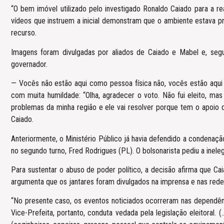
“O bem imóvel utilizado pelo investigado Ronaldo Caiado para a rea
vídeos que instruem a inicial demonstram que o ambiente estava pr
recurso.
Imagens foram divulgadas por aliados de Caiado e Mabel e, segun
governador.
— Vocês não estão aqui como pessoa física não, vocês estão aqui 
com muita humildade: “Olha, agradecer o voto. Não fui eleito, mas
problemas da minha região e ele vai resolver porque tem o apoio d
Caiado.
Anteriormente, o Ministério Público já havia defendido a condenaçã
no segundo turno, Fred Rodrigues (PL). O bolsonarista pediu a ineleg
Para sustentar o abuso de poder político, a decisão afirma que C
argumenta que os jantares foram divulgados na imprensa e nas redes
“No presente caso, os eventos noticiados ocorreram nas dependên
Vice-Prefeita, portanto, conduta vedada pela legislação eleitoral.