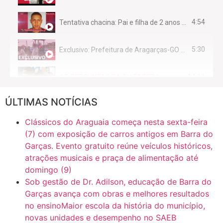
4:54
Tentativa chacina: Pai e filha de 2 anos assassinados em casa enquanto dormiam
5:30
Exclusivo: Prefeitura de Aragarças-GO sob suspeita de desviar maquinário público para uso privado.
14:11
AS PERGUNTAS DA TV TAPERA
ÚLTIMAS NOTÍCIAS
16:30
CASO SAIURY - SEM CORTES
Clássicos do Araguaia começa nesta sexta-feira
6:31
Mini Ginásio de Aragarças- Só a bo$ta
(7) com exposição de carros antigos em Barra do
Garças. Evento gratuito reúne veículos históricos,
atrações musicais e praça de alimentação até
7:10
ARAGARÇAS: Uma das obras que não tem prioridade
domingo (9)
Sob gestão de Dr. Adilson, educação de Barra do
Garças avança com obras e melhores resultados
no ensinoMaior escola da história do município,
novas unidades e desempenho no SAEB