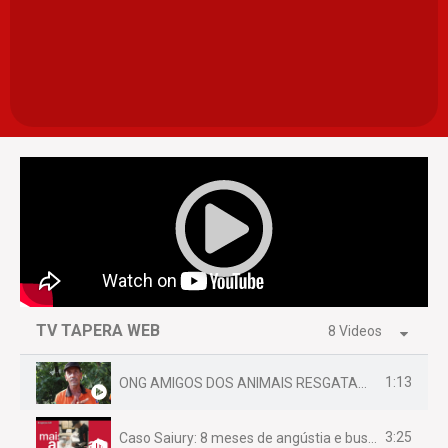
TV TAPERA WEB
8 Videos
1:13
ONG AMIGOS DOS ANIMAIS RESGATAM EMA FERIDA NA BR 070
3:25
Caso Saiury: 8 meses de angústia e busca por justiça