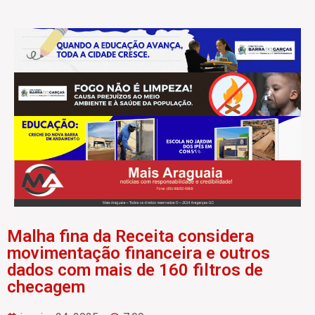
Malha fina da Receita considera
movimentação financeira e outros
dados com mais de 160 filtros de
checagem