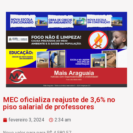
MEC oficializa reajuste de 3,6% no
piso salarial de professores
fevereiro 3, 2024
2:34 am
Novo valor para para R$ 4.580,57