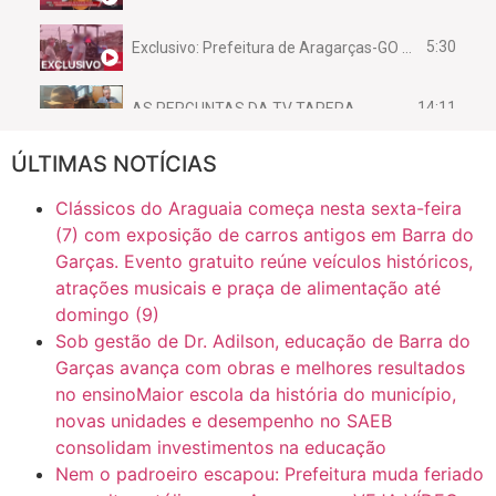
5:30
Exclusivo: Prefeitura de Aragarças-GO sob suspeita de desviar maquinário público para uso privado.
14:11
AS PERGUNTAS DA TV TAPERA
ÚLTIMAS NOTÍCIAS
16:30
CASO SAIURY - SEM CORTES
Clássicos do Araguaia começa nesta sexta-feira
6:31
Mini Ginásio de Aragarças- Só a bo$ta
(7) com exposição de carros antigos em Barra do
Garças. Evento gratuito reúne veículos históricos,
atrações musicais e praça de alimentação até
7:10
ARAGARÇAS: Uma das obras que não tem prioridade
domingo (9)
Sob gestão de Dr. Adilson, educação de Barra do
Garças avança com obras e melhores resultados
no ensinoMaior escola da história do município,
novas unidades e desempenho no SAEB
consolidam investimentos na educação
Nem o padroeiro escapou: Prefeitura muda feriado