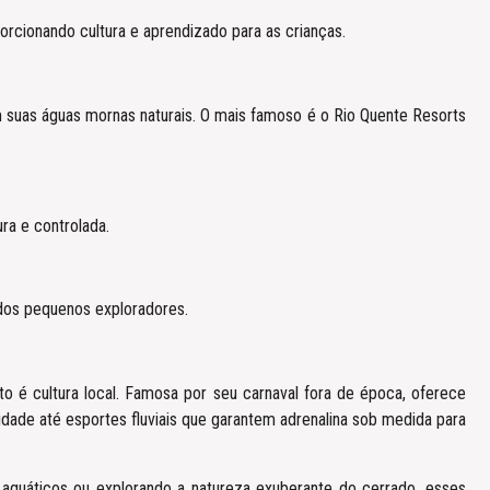
orcionando cultura e aprendizado para as crianças.
m suas águas mornas naturais. O mais famoso é o Rio Quente Resorts
ura e controlada.
 dos pequenos exploradores.
o é cultura local. Famosa por seu carnaval fora de época, oferece
dade até esportes fluviais que garantem adrenalina sob medida para
aquáticos ou explorando a natureza exuberante do cerrado, esses