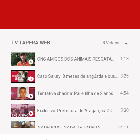
TV TAPERA WEB
8 Videos
1:13
ONG AMIGOS DOS ANIMAIS RESGATAM EMA FERIDA NA BR 070
3:25
Caso Saiury: 8 meses de angústia e busca por justiça
4:54
Tentativa chacina: Pai e filha de 2 anos assassinados em casa enquanto dormiam
5:30
Exclusivo: Prefeitura de Aragarças-GO sob suspeita de desviar maquinário público para uso privado.
14:11
AS PERGUNTAS DA TV TAPERA