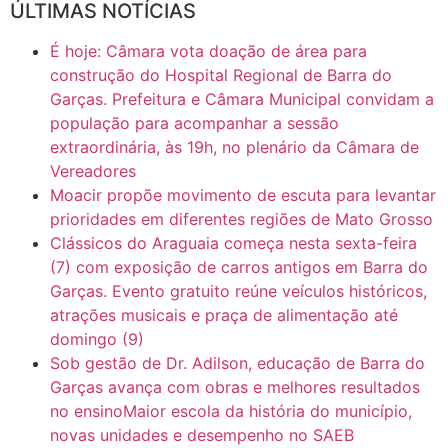
ÚLTIMAS NOTÍCIAS
16:30
CASO SAIURY - SEM CORTES
É hoje: Câmara vota doação de área para
6:31
Mini Ginásio de Aragarças- Só a bo$ta
construção do Hospital Regional de Barra do
Garças. Prefeitura e Câmara Municipal convidam a
população para acompanhar a sessão
7:10
ARAGARÇAS: Uma das obras que não tem prioridade
extraordinária, às 19h, no plenário da Câmara de
Vereadores
Moacir propõe movimento de escuta para levantar
prioridades em diferentes regiões de Mato Grosso
Clássicos do Araguaia começa nesta sexta-feira
(7) com exposição de carros antigos em Barra do
Garças. Evento gratuito reúne veículos históricos,
atrações musicais e praça de alimentação até
domingo (9)
Sob gestão de Dr. Adilson, educação de Barra do
Garças avança com obras e melhores resultados
no ensinoMaior escola da história do município,
novas unidades e desempenho no SAEB