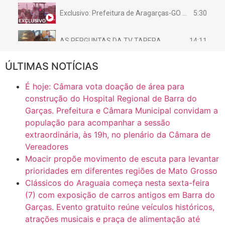
5:30
Exclusivo: Prefeitura de Aragarças-GO sob suspeita de desviar maquinário público para uso privado.
14:11
AS PERGUNTAS DA TV TAPERA
ÚLTIMAS NOTÍCIAS
16:30
CASO SAIURY - SEM CORTES
É hoje: Câmara vota doação de área para
6:31
Mini Ginásio de Aragarças- Só a bo$ta
construção do Hospital Regional de Barra do
Garças. Prefeitura e Câmara Municipal convidam a
população para acompanhar a sessão
7:10
ARAGARÇAS: Uma das obras que não tem prioridade
extraordinária, às 19h, no plenário da Câmara de
Vereadores
Moacir propõe movimento de escuta para levantar
prioridades em diferentes regiões de Mato Grosso
Clássicos do Araguaia começa nesta sexta-feira
(7) com exposição de carros antigos em Barra do
Garças. Evento gratuito reúne veículos históricos,
atrações musicais e praça de alimentação até