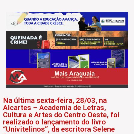
Na última sexta-feira, 28/03, na
Alcartes – Academia de Letras,
Cultura e Artes do Centro Oeste, foi
realizado o lançamento do livro
“Univitelinos”, da escritora Selene