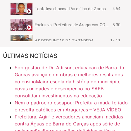
4:54
Tentativa chacina: Pai e filha de 2 anos assassinados em casa enquanto dormiam
5:30
Exclusivo: Prefeitura de Aragarças-GO sob suspeita de desviar maquinário público para uso privado.
14:11
AS PERGUNTAS DA TV TAPERA
ÚLTIMAS NOTÍCIAS
16:30
CASO SAIURY - SEM CORTES
Sob gestão de Dr. Adilson, educação de Barra do
6:31
Mini Ginásio de Aragarças- Só a bo$ta
Garças avança com obras e melhores resultados
no ensinoMaior escola da história do município,
novas unidades e desempenho no SAEB
7:10
ARAGARÇAS: Uma das obras que não tem prioridade
consolidam investimentos na educação
Nem o padroeiro escapou: Prefeitura muda feriado
e revolta católicos em Aragarças – VEJA VÍDEO
Prefeitura, Agirf e vereadores anunciam medidas
contra Águas de Barra do Garças após série de
reclamaçõesEntre as ações definidas estão a