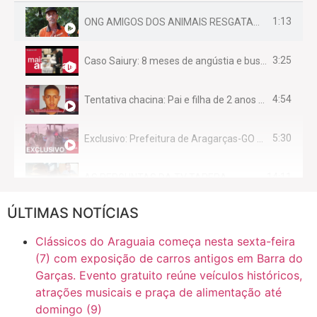
1:13
ONG AMIGOS DOS ANIMAIS RESGATAM EMA FERIDA NA BR 070
3:25
Caso Saiury: 8 meses de angústia e busca por justiça
4:54
Tentativa chacina: Pai e filha de 2 anos assassinados em casa enquanto dormiam
5:30
Exclusivo: Prefeitura de Aragarças-GO sob suspeita de desviar maquinário público para uso privado.
14:11
AS PERGUNTAS DA TV TAPERA
ÚLTIMAS NOTÍCIAS
16:30
CASO SAIURY - SEM CORTES
Clássicos do Araguaia começa nesta sexta-feira
6:31
Mini Ginásio de Aragarças- Só a bo$ta
(7) com exposição de carros antigos em Barra do
Garças. Evento gratuito reúne veículos históricos,
atrações musicais e praça de alimentação até
7:10
ARAGARÇAS: Uma das obras que não tem prioridade
domingo (9)