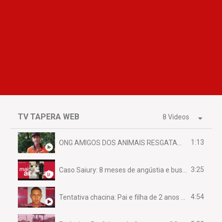
TV TAPERA WEB
8 Videos
1:13
ONG AMIGOS DOS ANIMAIS RESGATAM EMA FERIDA NA BR 070
3:25
Caso Saiury: 8 meses de angústia e busca por justiça
4:54
Tentativa chacina: Pai e filha de 2 anos assassinados em casa enquanto dormiam