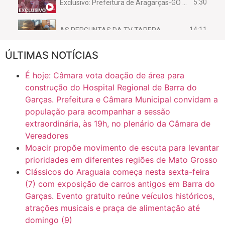
5:30
Exclusivo: Prefeitura de Aragarças-GO sob suspeita de desviar maquinário público para uso privado.
14:11
AS PERGUNTAS DA TV TAPERA
ÚLTIMAS NOTÍCIAS
16:30
CASO SAIURY - SEM CORTES
É hoje: Câmara vota doação de área para
6:31
Mini Ginásio de Aragarças- Só a bo$ta
construção do Hospital Regional de Barra do
Garças. Prefeitura e Câmara Municipal convidam a
população para acompanhar a sessão
7:10
ARAGARÇAS: Uma das obras que não tem prioridade
extraordinária, às 19h, no plenário da Câmara de
Vereadores
Moacir propõe movimento de escuta para levantar
prioridades em diferentes regiões de Mato Grosso
Clássicos do Araguaia começa nesta sexta-feira
(7) com exposição de carros antigos em Barra do
Garças. Evento gratuito reúne veículos históricos,
atrações musicais e praça de alimentação até
domingo (9)