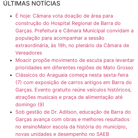
ÚLTIMAS NOTÍCIAS
16:30
CASO SAIURY - SEM CORTES
É hoje: Câmara vota doação de área para
6:31
Mini Ginásio de Aragarças- Só a bo$ta
construção do Hospital Regional de Barra do
Garças. Prefeitura e Câmara Municipal convidam a
população para acompanhar a sessão
7:10
ARAGARÇAS: Uma das obras que não tem prioridade
extraordinária, às 19h, no plenário da Câmara de
Vereadores
Moacir propõe movimento de escuta para levantar
prioridades em diferentes regiões de Mato Grosso
Clássicos do Araguaia começa nesta sexta-feira
(7) com exposição de carros antigos em Barra do
Garças. Evento gratuito reúne veículos históricos,
atrações musicais e praça de alimentação até
domingo (9)
Sob gestão de Dr. Adilson, educação de Barra do
Garças avança com obras e melhores resultados
no ensinoMaior escola da história do município,
novas unidades e desempenho no SAEB