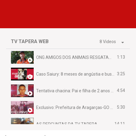
TV TAPERA WEB
8 Videos
1:13
ONG AMIGOS DOS ANIMAIS RESGATAM EMA FERIDA NA BR 070
3:25
Caso Saiury: 8 meses de angústia e busca por justiça
4:54
Tentativa chacina: Pai e filha de 2 anos assassinados em casa enquanto dormiam
5:30
Exclusivo: Prefeitura de Aragarças-GO sob suspeita de desviar maquinário público para uso privado.
14:11
AS PERGUNTAS DA TV TAPERA