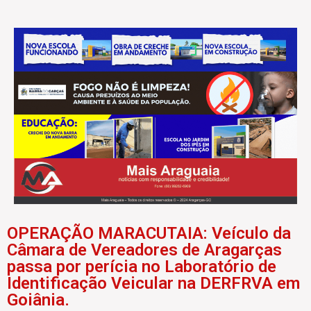
OPERAÇÃO MARACUTAIA: Veículo da
Câmara de Vereadores de Aragarças
passa por perícia no Laboratório de
Identificação Veicular na DERFRVA em
Goiânia.