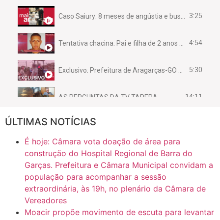
3:25
Caso Saiury: 8 meses de angústia e busca por justiça
4:54
Tentativa chacina: Pai e filha de 2 anos assassinados em casa enquanto dormiam
5:30
Exclusivo: Prefeitura de Aragarças-GO sob suspeita de desviar maquinário público para uso privado.
14:11
AS PERGUNTAS DA TV TAPERA
ÚLTIMAS NOTÍCIAS
16:30
CASO SAIURY - SEM CORTES
É hoje: Câmara vota doação de área para
6:31
Mini Ginásio de Aragarças- Só a bo$ta
construção do Hospital Regional de Barra do
Garças. Prefeitura e Câmara Municipal convidam a
população para acompanhar a sessão
7:10
ARAGARÇAS: Uma das obras que não tem prioridade
extraordinária, às 19h, no plenário da Câmara de
Vereadores
Moacir propõe movimento de escuta para levantar