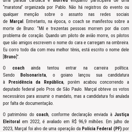
uma parada cardíaca e
morreu
enquanto participava de uma
“maratona” organizada por Pablo. Não há registros do evento ou
qualquer menção sobre o assunto nas redes sociais
de
Marçal
. Entretanto, na época, o coach se manifestou sobre a
morte de Bruno: “Mil e trezentas pessoas morrem por dia com
problema de coração. Quando um piloto de avião morre, os pilotos
que são amigos escrevem o nome do cara e carregam na ombreira.
Eu corro todo dia com meu melhor tênis, está escrito o nome dele
[
Bruno
]”.
O
coach
ainda tentou entrar na carreira política.
Sendo
Bolsonarista
, o goiano lançou sua candidatura
à
Presidência da República
, porém acabou concorrendo a
deputado federal pelo Pros de São Paulo. Marçal obteve os votos
necessários para assumir o mandato, mas a candidatura foi anulada
por falta de documentação.
O patrimônio do
coach
, conforme declaração enviada à
Justiça
Eleitoral
em 2022, é avaliado em R$ 96,9 milhões. Em julho de
2023, Marçal foi alvo de uma operação da
Polícia Federal (PF)
por