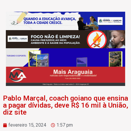
Pablo Marçal, coach goiano que ensina
a pagar dívidas, deve R$ 16 mil à União,
diz site
fevereiro 15, 2024
1:57 pm