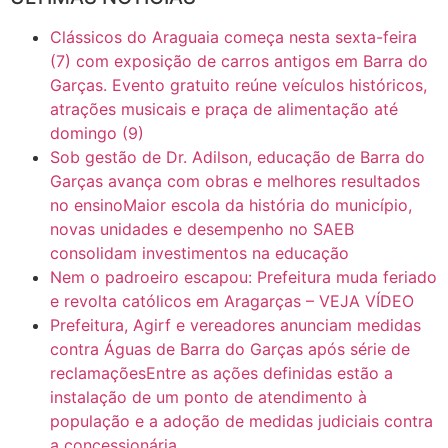
16:30
CASO SAIURY - SEM CORTES
Clássicos do Araguaia começa nesta sexta-feira
6:31
Mini Ginásio de Aragarças- Só a bo$ta
(7) com exposição de carros antigos em Barra do
Garças. Evento gratuito reúne veículos históricos,
atrações musicais e praça de alimentação até
7:10
ARAGARÇAS: Uma das obras que não tem prioridade
domingo (9)
Sob gestão de Dr. Adilson, educação de Barra do
Garças avança com obras e melhores resultados
no ensinoMaior escola da história do município,
novas unidades e desempenho no SAEB
consolidam investimentos na educação
Nem o padroeiro escapou: Prefeitura muda feriado
e revolta católicos em Aragarças – VEJA VÍDEO
Prefeitura, Agirf e vereadores anunciam medidas
contra Águas de Barra do Garças após série de
reclamaçõesEntre as ações definidas estão a
instalação de um ponto de atendimento à
população e a adoção de medidas judiciais contra
a concessionária