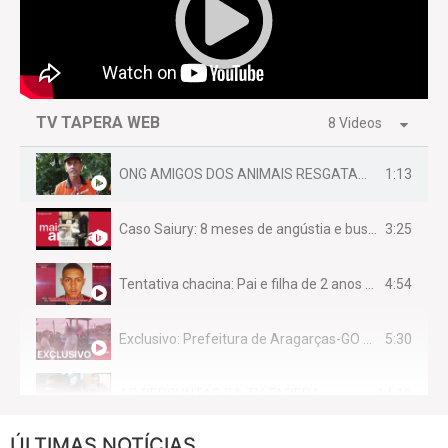
TV TAPERA WEB
8 Videos
1:13
ONG AMIGOS DOS ANIMAIS RESGATAM EMA FERIDA NA BR 070
3:25
Caso Saiury: 8 meses de angústia e busca por justiça
4:54
Tentativa chacina: Pai e filha de 2 anos assassinados em casa enquanto dormiam
5:30
Exclusivo: Prefeitura de Aragarças-GO sob suspeita de desviar maquinário público para uso privado.
14:11
AS PERGUNTAS DA TV TAPERA
ÚLTIMAS NOTÍCIAS