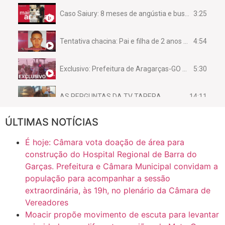
3:25
Caso Saiury: 8 meses de angústia e busca por justiça
4:54
Tentativa chacina: Pai e filha de 2 anos assassinados em casa enquanto dormiam
5:30
Exclusivo: Prefeitura de Aragarças-GO sob suspeita de desviar maquinário público para uso privado.
14:11
AS PERGUNTAS DA TV TAPERA
ÚLTIMAS NOTÍCIAS
16:30
CASO SAIURY - SEM CORTES
É hoje: Câmara vota doação de área para
6:31
Mini Ginásio de Aragarças- Só a bo$ta
construção do Hospital Regional de Barra do
Garças. Prefeitura e Câmara Municipal convidam a
população para acompanhar a sessão
7:10
ARAGARÇAS: Uma das obras que não tem prioridade
extraordinária, às 19h, no plenário da Câmara de
Vereadores
Moacir propõe movimento de escuta para levantar