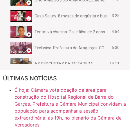
3:25
Caso Saiury: 8 meses de angústia e busca por justiça
4:54
Tentativa chacina: Pai e filha de 2 anos assassinados em casa enquanto dormiam
5:30
Exclusivo: Prefeitura de Aragarças-GO sob suspeita de desviar maquinário público para uso privado.
14:11
AS PERGUNTAS DA TV TAPERA
ÚLTIMAS NOTÍCIAS
16:30
CASO SAIURY - SEM CORTES
É hoje: Câmara vota doação de área para
6:31
Mini Ginásio de Aragarças- Só a bo$ta
construção do Hospital Regional de Barra do
Garças. Prefeitura e Câmara Municipal convidam a
população para acompanhar a sessão
7:10
ARAGARÇAS: Uma das obras que não tem prioridade
extraordinária, às 19h, no plenário da Câmara de
Vereadores