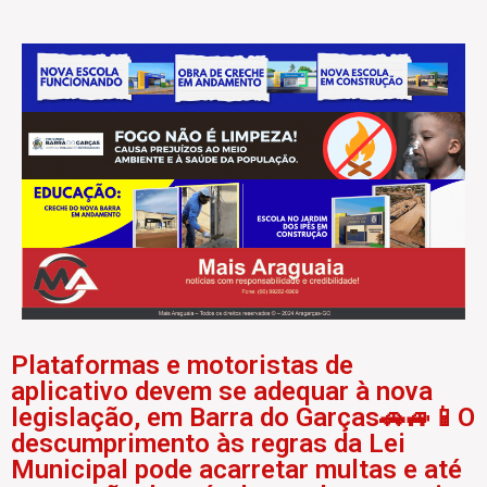
Plataformas e motoristas de
aplicativo devem se adequar à nova
legislação, em Barra do Garças🚗🚙📱O
descumprimento às regras da Lei
Municipal pode acarretar multas e até