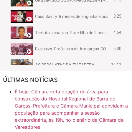
1:13
ONG AMIGOS DOS ANIMAIS RESGATAM EMA FERIDA NA BR 070
3:25
Caso Saiury: 8 meses de angústia e busca por justiça
4:54
Tentativa chacina: Pai e filha de 2 anos assassinados em casa enquanto dormiam
5:30
Exclusivo: Prefeitura de Aragarças-GO sob suspeita de desviar maquinário público para uso privado.
14:11
AS PERGUNTAS DA TV TAPERA
ÚLTIMAS NOTÍCIAS
16:30
CASO SAIURY - SEM CORTES
É hoje: Câmara vota doação de área para
6:31
Mini Ginásio de Aragarças- Só a bo$ta
construção do Hospital Regional de Barra do
Garças. Prefeitura e Câmara Municipal convidam a
população para acompanhar a sessão
7:10
ARAGARÇAS: Uma das obras que não tem prioridade
extraordinária, às 19h, no plenário da Câmara de
Vereadores