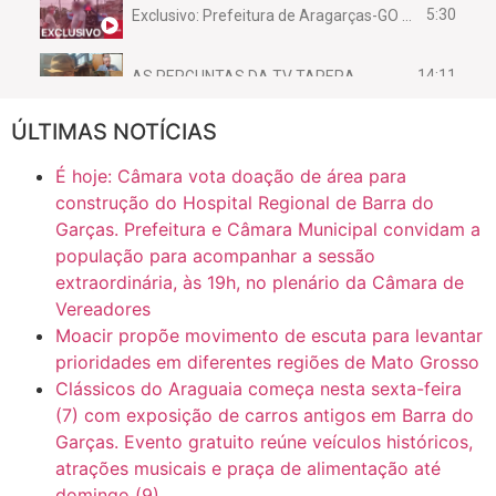
5:30
Exclusivo: Prefeitura de Aragarças-GO sob suspeita de desviar maquinário público para uso privado.
14:11
AS PERGUNTAS DA TV TAPERA
ÚLTIMAS NOTÍCIAS
16:30
CASO SAIURY - SEM CORTES
É hoje: Câmara vota doação de área para
6:31
Mini Ginásio de Aragarças- Só a bo$ta
construção do Hospital Regional de Barra do
Garças. Prefeitura e Câmara Municipal convidam a
população para acompanhar a sessão
7:10
ARAGARÇAS: Uma das obras que não tem prioridade
extraordinária, às 19h, no plenário da Câmara de
Vereadores
Moacir propõe movimento de escuta para levantar
prioridades em diferentes regiões de Mato Grosso
Clássicos do Araguaia começa nesta sexta-feira
(7) com exposição de carros antigos em Barra do
Garças. Evento gratuito reúne veículos históricos,
atrações musicais e praça de alimentação até
domingo (9)