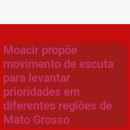
Moacir propõe
movimento de escuta
para levantar
prioridades em
diferentes regiões de
Mato Grosso