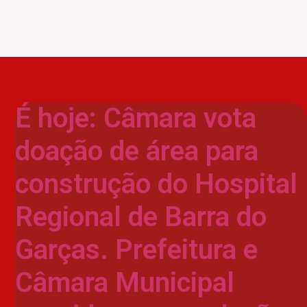
É hoje: Câmara vota
doação de área para
construção do Hospital
Regional de Barra do
Garças. Prefeitura e
Câmara Municipal