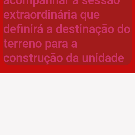
acompanhar a sessão
extraordinária que
definirá a destinação do
terreno para a
construção da unidade