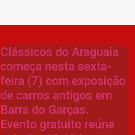
Clássicos do Araguaia
começa nesta sexta-
feira (7) com exposição
de carros antigos em
Barra do Garças.
Evento gratuito reúne