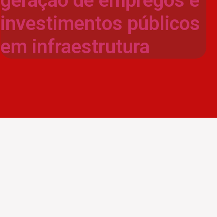
geração de empregos e
investimentos públicos
em infraestrutura