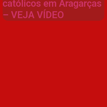
católicos em Aragarças
– VEJA VÍDEO