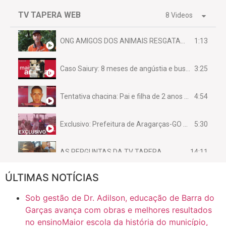
TV TAPERA WEB
8 Videos
1:13
ONG AMIGOS DOS ANIMAIS RESGATAM EMA FERIDA NA BR 070
3:25
Caso Saiury: 8 meses de angústia e busca por justiça
4:54
Tentativa chacina: Pai e filha de 2 anos assassinados em casa enquanto dormiam
5:30
Exclusivo: Prefeitura de Aragarças-GO sob suspeita de desviar maquinário público para uso privado.
14:11
AS PERGUNTAS DA TV TAPERA
ÚLTIMAS NOTÍCIAS
16:30
CASO SAIURY - SEM CORTES
Sob gestão de Dr. Adilson, educação de Barra do
6:31
Mini Ginásio de Aragarças- Só a bo$ta
Garças avança com obras e melhores resultados
no ensinoMaior escola da história do município,