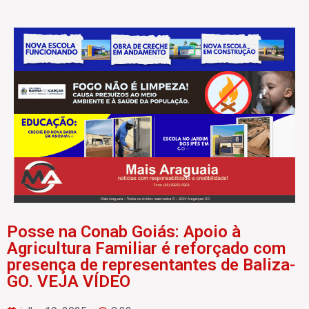
Posse na Conab Goiás: Apoio à
Agricultura Familiar é reforçado com
presença de representantes de Baliza-
GO. VEJA VÍDEO