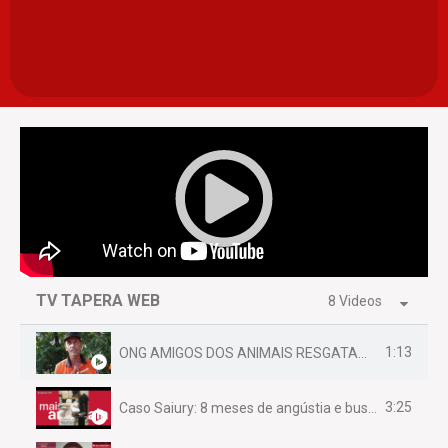
TV TAPERA WEB
8 Videos
1:13
ONG AMIGOS DOS ANIMAIS RESGATAM EMA FERIDA NA BR 070
3:25
Caso Saiury: 8 meses de angústia e busca por justiça