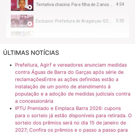
4:54
Tentativa chacina: Pai e filha de 2 anos assassinados em casa enquanto dormiam
5:30
Exclusivo: Prefeitura de Aragarças-GO sob suspeita de desviar maquinário público para uso privado.
14:11
AS PERGUNTAS DA TV TAPERA
ÚLTIMAS NOTÍCIAS
16:30
CASO SAIURY - SEM CORTES
Prefeitura, Agirf e vereadores anunciam medidas
6:31
Mini Ginásio de Aragarças- Só a bo$ta
contra Águas de Barra do Garças após série de
reclamaçõesEntre as ações definidas estão a
instalação de um ponto de atendimento à
7:10
ARAGARÇAS: Uma das obras que não tem prioridade
população e a adoção de medidas judiciais contra
a concessionária
IPTU Premiado e Emplaca Barra 2026: cupons
para o sorteio já estão disponíveis para retirada. O
sorteio dos prêmios será no dia 15 de janeiro de
2027; Confira os prêmios e o passo a passo para