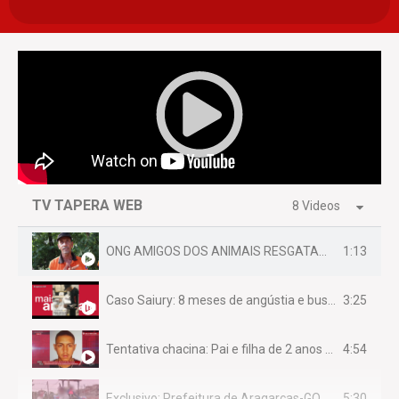
TV TAPERA WEB
8 Videos
1:13
ONG AMIGOS DOS ANIMAIS RESGATAM EMA FERIDA NA BR 070
3:25
Caso Saiury: 8 meses de angústia e busca por justiça
4:54
Tentativa chacina: Pai e filha de 2 anos assassinados em casa enquanto dormiam
5:30
Exclusivo: Prefeitura de Aragarças-GO sob suspeita de desviar maquinário público para uso privado.