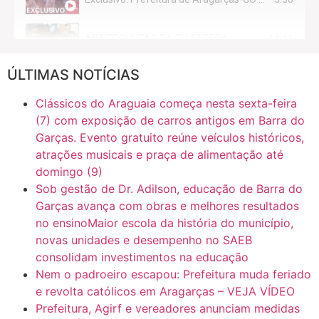
14:11
AS PERGUNTAS DA TV TAPERA
ÚLTIMAS NOTÍCIAS
16:30
CASO SAIURY - SEM CORTES
Clássicos do Araguaia começa nesta sexta-feira
6:31
Mini Ginásio de Aragarças- Só a bo$ta
(7) com exposição de carros antigos em Barra do
Garças. Evento gratuito reúne veículos históricos,
atrações musicais e praça de alimentação até
7:10
ARAGARÇAS: Uma das obras que não tem prioridade
domingo (9)
Sob gestão de Dr. Adilson, educação de Barra do
Garças avança com obras e melhores resultados
no ensinoMaior escola da história do município,
novas unidades e desempenho no SAEB
consolidam investimentos na educação
Nem o padroeiro escapou: Prefeitura muda feriado
e revolta católicos em Aragarças – VEJA VÍDEO
Prefeitura, Agirf e vereadores anunciam medidas