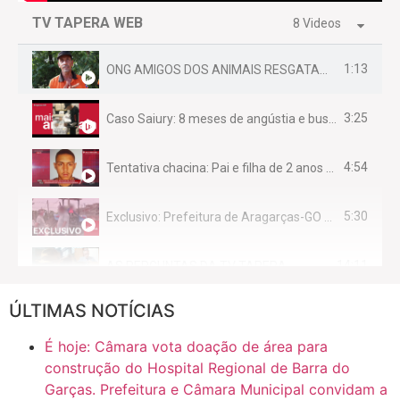
TV TAPERA WEB
8 Videos
1:13
ONG AMIGOS DOS ANIMAIS RESGATAM EMA FERIDA NA BR 070
3:25
Caso Saiury: 8 meses de angústia e busca por justiça
4:54
Tentativa chacina: Pai e filha de 2 anos assassinados em casa enquanto dormiam
5:30
Exclusivo: Prefeitura de Aragarças-GO sob suspeita de desviar maquinário público para uso privado.
14:11
AS PERGUNTAS DA TV TAPERA
ÚLTIMAS NOTÍCIAS
16:30
CASO SAIURY - SEM CORTES
É hoje: Câmara vota doação de área para
6:31
Mini Ginásio de Aragarças- Só a bo$ta
construção do Hospital Regional de Barra do
Garças. Prefeitura e Câmara Municipal convidam a