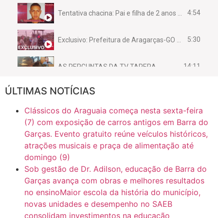
4:54
Tentativa chacina: Pai e filha de 2 anos assassinados em casa enquanto dormiam
5:30
Exclusivo: Prefeitura de Aragarças-GO sob suspeita de desviar maquinário público para uso privado.
14:11
AS PERGUNTAS DA TV TAPERA
ÚLTIMAS NOTÍCIAS
16:30
CASO SAIURY - SEM CORTES
Clássicos do Araguaia começa nesta sexta-feira
6:31
Mini Ginásio de Aragarças- Só a bo$ta
(7) com exposição de carros antigos em Barra do
Garças. Evento gratuito reúne veículos históricos,
atrações musicais e praça de alimentação até
7:10
ARAGARÇAS: Uma das obras que não tem prioridade
domingo (9)
Sob gestão de Dr. Adilson, educação de Barra do
Garças avança com obras e melhores resultados
no ensinoMaior escola da história do município,
novas unidades e desempenho no SAEB
consolidam investimentos na educação