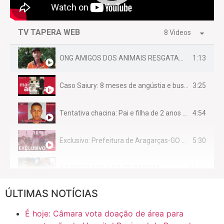
TV TAPERA WEB
8 Videos
1:13
ONG AMIGOS DOS ANIMAIS RESGATAM EMA FERIDA NA BR 070
3:25
Caso Saiury: 8 meses de angústia e busca por justiça
4:54
Tentativa chacina: Pai e filha de 2 anos assassinados em casa enquanto dormiam
5:30
Exclusivo: Prefeitura de Aragarças-GO sob suspeita de desviar maquinário público para uso privado.
14:11
AS PERGUNTAS DA TV TAPERA
ÚLTIMAS NOTÍCIAS
16:30
CASO SAIURY - SEM CORTES
É hoje: Câmara vota doação de área para
6:31
Mini Ginásio de Aragarças- Só a bo$ta