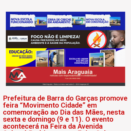
Prefeitura de Barra do Garças promove
feira “Movimento Cidade” em
comemoração ao Dia das Mães, nesta
sexta e domingo (9 e 11). O evento
acontecerá na Feira da Avenida