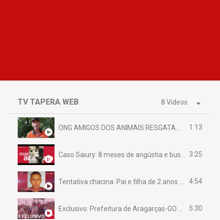
TV TAPERA WEB
8 Videos
1:13
ONG AMIGOS DOS ANIMAIS RESGATAM EMA FERIDA NA BR 070
3:25
Caso Saiury: 8 meses de angústia e busca por justiça
4:54
Tentativa chacina: Pai e filha de 2 anos assassinados em casa enquanto dormiam
5:30
Exclusivo: Prefeitura de Aragarças-GO sob suspeita de desviar maquinário público para uso privado.