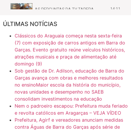
14:11
AS PERGUNTAS DA TV TAPERA
ÚLTIMAS NOTÍCIAS
16:30
CASO SAIURY - SEM CORTES
Clássicos do Araguaia começa nesta sexta-feira
6:31
Mini Ginásio de Aragarças- Só a bo$ta
(7) com exposição de carros antigos em Barra do
Garças. Evento gratuito reúne veículos históricos,
atrações musicais e praça de alimentação até
7:10
ARAGARÇAS: Uma das obras que não tem prioridade
domingo (9)
Sob gestão de Dr. Adilson, educação de Barra do
Garças avança com obras e melhores resultados
no ensinoMaior escola da história do município,
novas unidades e desempenho no SAEB
consolidam investimentos na educação
Nem o padroeiro escapou: Prefeitura muda feriado
e revolta católicos em Aragarças – VEJA VÍDEO
Prefeitura, Agirf e vereadores anunciam medidas
contra Águas de Barra do Garças após série de